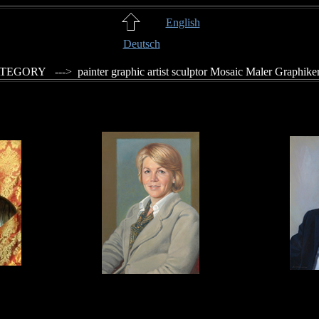
English
Deutsch
ATEGORY
--->
painter
graphic artist
sculptor
Mosaic
Maler
Graphike