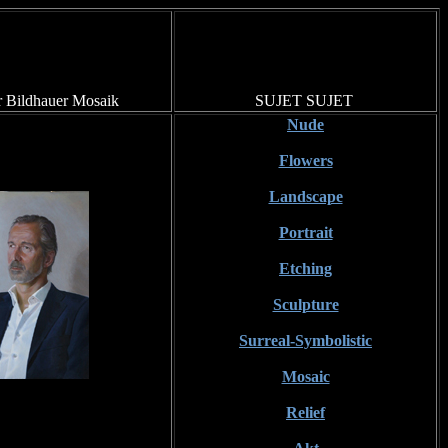
r
Bildhauer
Mosaik
SUJET
SUJET
Nude
Flowers
Landscape
Portrait
Etching
Sculpture
Surreal-Symbolistic
Mosaic
Relief