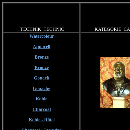
TECHNIK
TECHNIC
KATEGORIE
C
Watercolour
Aquarell
Bronze
Bronze
Gouach
Gouache
Kohle
Charcoal
Kohle - Rötel